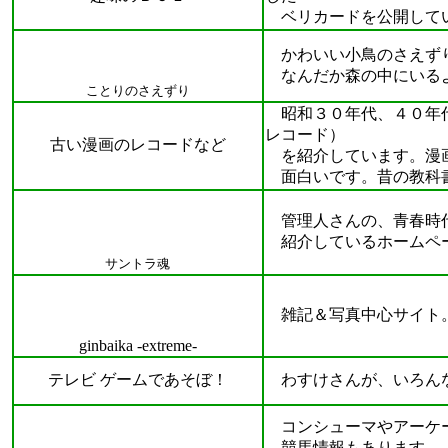
ベリカードを公開して
かわいい小鳥のさえずり
なんだか森の中にいる
ことりのさえずり
昭和３０年代、４０年代
レコード）
古い漫画のレコードなど
を紹介しています。漫画
面白いです。昔の教科書
管理人さんの、青春時代
紹介しているホームペ
サントラ魂
雑記＆写真中心サイト。
ginbaika -extreme-
テレビ ゲームであそぼ！
わすけさんが、いろんな
コンシューマやアーケー
競馬情報もあります。