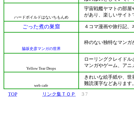
宇宙戦艦ヤマトの部屋や
があり、楽しいサイト
ハードボイルドはないちもんめ
ごった煮の巣窟
４コマ漫画や旅行記、本
枠のない独特なマンガが
脇坂史彦マンガの世界
ローリングクレイドルさ
マンガやゲーム、アニ
Yellow Tear Drops
きれいな絵手紙や、世界
難読漢字などあります
web cafe
TOP
リンク集ＴＯＰ
３7