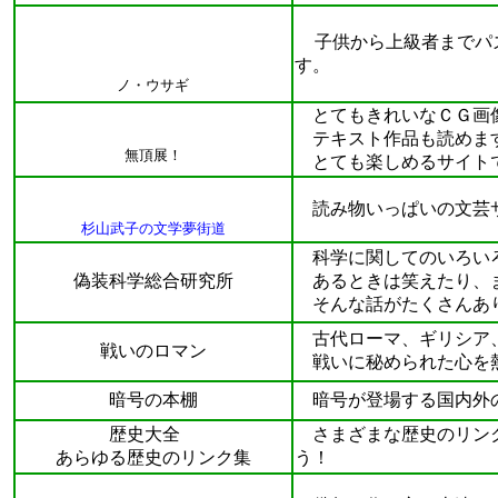
子供から上級者までパ
す。
ノ・ウサギ
とてもきれいなＣＧ画像
テキスト作品も読めます
無頂展！
とても楽しめるサイト
読み物いっぱいの文芸
杉山武子の文学夢街道
科学に関してのいろい
偽装科学総合研究所
あるときは笑えたり、ま
そんな話がたくさんあ
古代ローマ、ギリシア、
戦いのロマン
戦いに秘められた心を
暗号の本棚
暗号が登場する国内外の
歴史大全
さまざまな歴史のリンク
あらゆる歴史のリンク集
う！