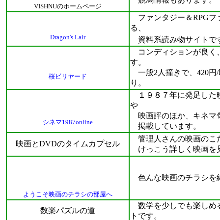
VISHNUのホームページ
ファンタジー＆RPGファン
る、
Dragon's Lair
資料系読み物サイトで
コンディションが良く、
す。
一般2人撞きで、420円
桜ビリヤード
り。
１９８７年に発足した映
や
映画評のほか、キネマ旬
シネマ1987online
掲載しています。
管理人さんの映画のこだ
映画とDVDのタイムカプセル
けっこう詳しく映画を
色んな映画のチラシを
ようこそ映画のチラシの部屋へ
数学を少しでも楽しめる
数楽パズルの道
トです。