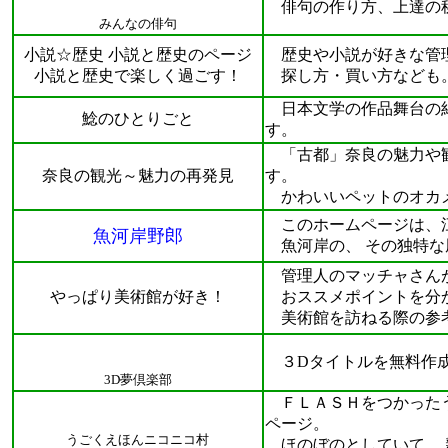
俳句の作り方、上達の
みんなの俳句
小説☆歴史 小説と歴史のページ
歴史や小説が好きな管理
小説と歴史で楽しく過ごす！
探し方・買い方なども
日本文学の作品舞台の紀
鯰のひとりごと
す。
「古都」奈良の魅力や観
奈良の観光～魅力の再発見
す。
かわいいペットのオカメ
このホームページは、江
魚河岸野郎
魚河岸の、 その独特な
管理人のマッチャさんが
やっぱり美術館が好き！
おススメポイントを分
美術館を訪ねる際の参
３Dタイトルを無料作
3D夢倶楽部
ＦＬＡＳＨをつかったう
ページ。
うごくえほんニコニコ村
ほのぼのとしていて、 